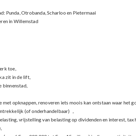
d: Punda, Otrobanda, Scharloo en Pietermaai
eren in Willemstad
erk toe,
zit in de lift,
e binnenstad,
oe met opknappen, renoveren iets moois kan ontstaan waar het g
ntrekkelijk (of onderhandelbaar) ,
asting, vrijstelling van belasting op dividenden en interest, tax h
,