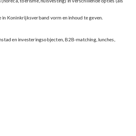
 (horeca, toerisme, huisvesting) in verschillende opties (als
e in Koninkrijksverband vorm en inhoud te geven.
emstad en investeringsobjecten, B2B-matching, lunches,