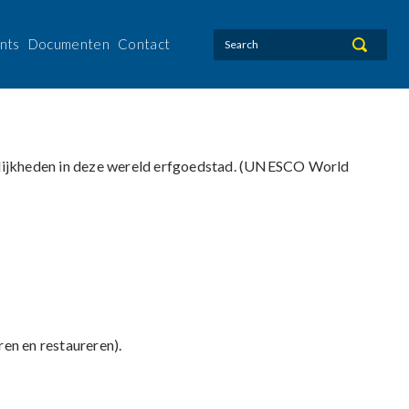
nts
Documenten
Contact
2 Oktober 2019
lijkheden in deze wereld erfgoedstad. (UNESCO World
ren en restaureren).