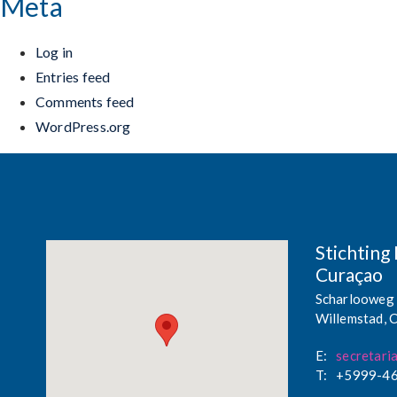
Meta
Log in
Entries feed
Comments feed
WordPress.org
Stichtin
Curaçao
Scharlooweg
Willemstad, 
E:
secretar
T:
+5999-4