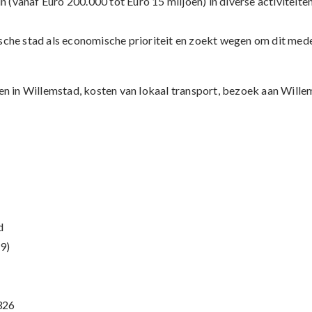
n (vanaf Euro 200.000 tot Euro 15 miljoen) in diverse activiteiten
sche stad als economische prioriteit en zoekt wegen om dit med
ren in Willemstad, kosten van lokaal transport, bezoek aan Will
d
9)
326