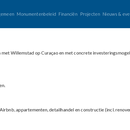
ingsmissie’
gemeen
Monumentenbeleid
Financiën
Projecten
Nieuws & eve
r Willemstad, Curaçao, van 10-1
 met Willemstad op Curaçao en met concrete investeringsmoge
en.
Airbnb, appartementen, detailhandel en constructie (incl. renove