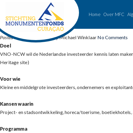
Posts Tagged ‘VNO-NCW Invester
Home
Over MFC
Al
VNO-NCW Investeringsmissie naa
Posted on:
July 17th, 2019
by
Michael Winklaar
No Comments
Doel
VNO-NCW wil de Nederlandse investeerder kennis laten maken
Heritage site)
Voor wie
Kleine en middelgrote investeerders, ondernemers en exploitant
Kansen waarin
Project- en stadsontwikkeling, horeca/toerisme, boetiekhotels, 
Programma