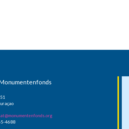
g Monumentenfonds
 51
Curaçao
iaat@monumentenfonds.org
65-4688