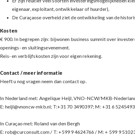
Er zijn relatief veel soorten investeringsmogelijkheden klei
eigenaar, exploitant, ontwikkelaar of huurder),
De Curaçaose overheid ziet de ontwikkeling van de histori
Kosten
€ 900. In begrepen zijn: bijwonen business summit over investe
openings- en sluitingsevenement.
Reis- en verblijfskosten zijn voor eigen rekening.
Contact / meer informatie
Heeft u nog vragen neem dan contact op.
In Nederland met: Angelique Heijl, VNO-NCW/MKB-Nederlan
E: heijl@vnoncw-mkb.nl; T:+31 70 3490397; M: +31 6 5245493
In Curaçao met: Roland van den Bergh
E: rob@curconsult.com / T: +599 9 4624766 / M: + 599 9 5102